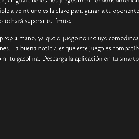
le a veintiuno es la clave para ganar a tu oponente 
o te hará superar tu límite.
u propia mano, ya que el juego no incluye comodines
nes. La buena noticia es que este juego es compatib
ni tu gasolina. Descarga la aplicación en tu smartp