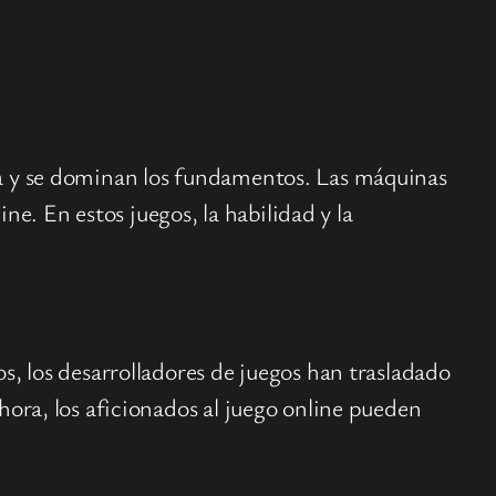
cia y se dominan los fundamentos. Las máquinas
ine. En estos juegos, la habilidad y la
os, los desarrolladores de juegos han trasladado
Ahora, los aficionados al juego online pueden