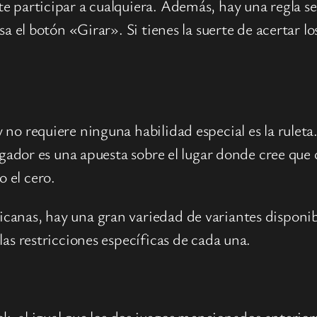
te participar a cualquiera. Además, hay una regla s
sa el botón «Girar». Si tienes la suerte de acertar los
 no requiere ninguna habilidad especial es la rulet
jugador es una apuesta sobre el lugar donde cree que c
 el cero.
anas, hay una gran variedad de variantes disponible
las restricciones específicas de cada una.
ack, al igual que los dos juegos mencionados anterio