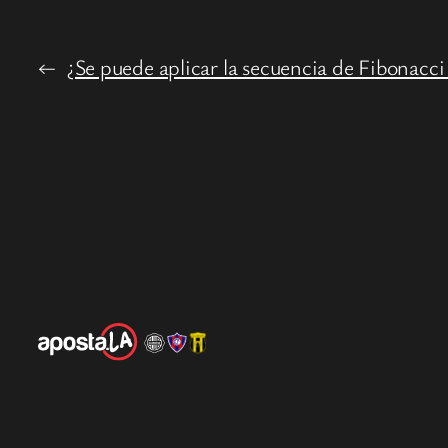
←
¿Se puede aplicar la secuencia de Fibonacci 