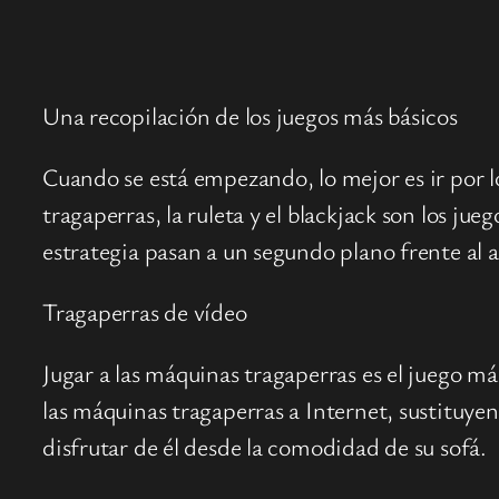
Una recopilación de los juegos más básicos
Cuando se está empezando, lo mejor es ir por l
tragaperras, la ruleta y el blackjack son los jue
estrategia pasan a un segundo plano frente al a
Tragaperras de vídeo
Jugar a las máquinas tragaperras es el juego má
las máquinas tragaperras a Internet, sustituyen
disfrutar de él desde la comodidad de su sofá.