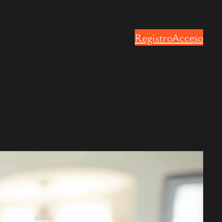
Registro
Acceso