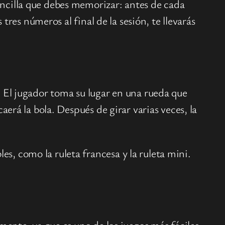
encilla que debes memorizar: antes de cada
 tres números al final de la sesión, te llevarás
a. El jugador toma su lugar en una rueda que
aerá la bola. Después de girar varias veces, la
s, como la ruleta francesa y la ruleta mini.
rmente, ya que es uno de los juegos más fáciles.