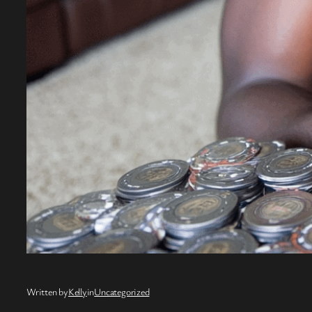
Written by
Kelly
in
Uncategorized